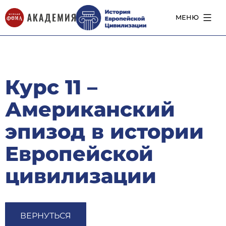
Перейти
к
МЕНЮ
содержимому
Курс 11 –
Американский
эпизод в истории
Европейской
цивилизации
ВЕРНУТЬСЯ