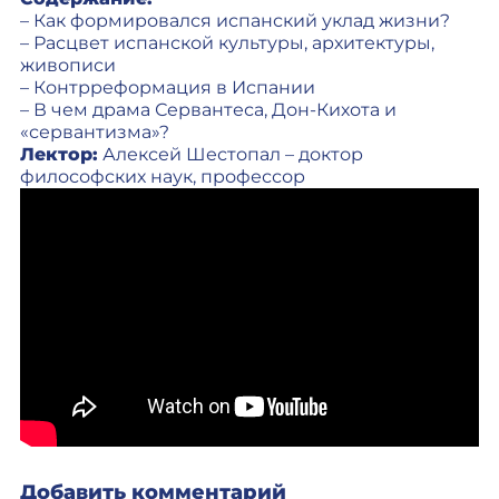
– Как формировался испанский уклад жизни?
– Расцвет испанской культуры, архитектуры,
живописи
– Контрреформация в Испании
– В чем драма Сервантеса, Дон-Кихота и
«сервантизма»?
Лектор:
Алексей Шестопал – доктор
философских наук, профессор
Добавить комментарий