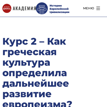
Перейти
к
МЕНЮ
содержимому
Курс 2 – Как
греческая
культура
определила
дальнейшее
развитие
европеизма?