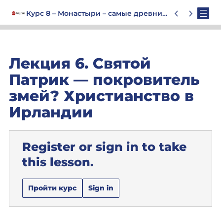
Курс 8 – Монастыри – самые древние центры образования. Так ли это?
Лекция 6. Святой
Патрик — покровитель
змей? Христианство в
Ирландии
Register or sign in to take
this lesson.
Пройти курс
Sign in