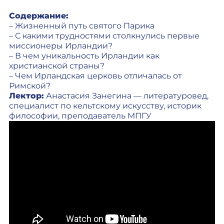
Содержание:
– Жизненный путь святого Парика
– С какими трудностями столкнулись первые
миссионеры Ирландии?
– В чем уникальность Ирландии как
христианской страны?
– Чем Ирландская церковь отличалась от
Римской?
Лектор:
Анастасия Занегина — литературовед,
специалист по кельтскому искусству, историк
философии, преподаватель МПГУ