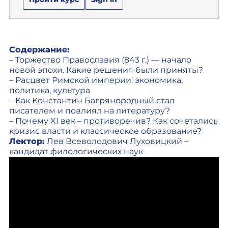
Содержание:
– Торжество Православия (843 г.) — начало
новой эпохи. Какие решения были приняты?
– Расцвет Римской империи: экономика,
политика, культура
– Как Константин Багрянородный стал
писателем и повлиял на литературу?
– Почему XI век – противоречив? Как сочетались
кризис власти и классическое образование?
Лектор:
Лев Всеволодович Луховицкий –
кандидат филологических наук