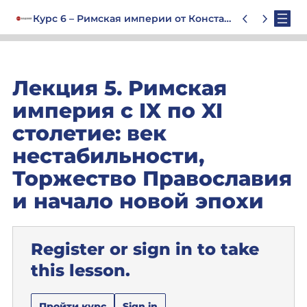
Курс 6 – Римская империи от Константина до Юстиниана. Очерк истории до 1453 года
Лекция 5. Римская
империя с IX по XI
столетие: век
нестабильности,
Торжество Православия
и начало новой эпохи
Register or sign in to take
this lesson.
Пройти курс
Sign in