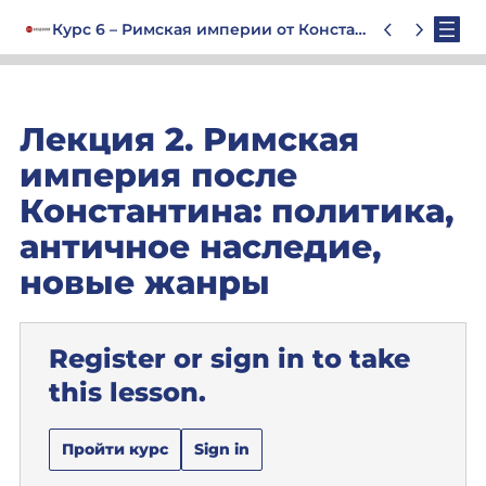
Курс 6 – Римская империи от Константина до Юстиниана. Очерк истории до 1453 года
Лекция 2. Римская
империя после
Константина: политика,
античное наследие,
новые жанры
Register or sign in to take
this lesson.
Пройти курс
Sign in