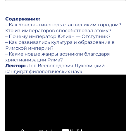
Содержание:
– Как Константинополь стал великим городом?
Кто из императоров способствовал этому?
– Почему император Юлиан — Отступник?
– Как развивались культура и образование в
Римской империи?
– Какие новые жанры возникли благодаря
христианизации Рима?
Лектор:
Лев Всеволодович Луховицкий –
кандидат филологических наук